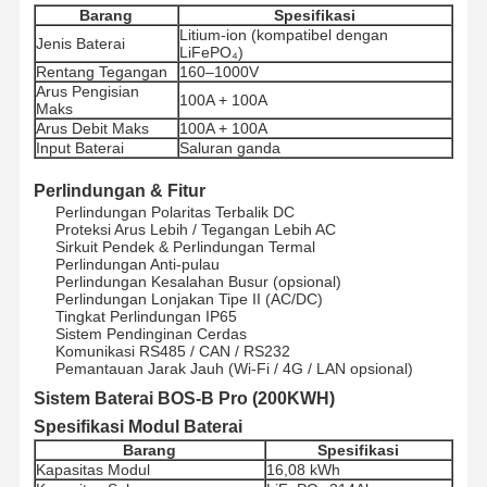
Barang
Spesifikasi
Litium-ion (kompatibel dengan
Jenis Baterai
LiFePO₄)
Rentang Tegangan
160–1000V
Kontrol
Hubungi
Bicara
Arus Pengisian
Kualitas
Kami
Sekarang
100A + 100A
Maks
Arus Debit Maks
100A + 100A
Input Baterai
Saluran ganda
Sistem Tenaga Surya Pv
Perlindungan & Fitur
Pembangkit Tenaga Surya Portabel
Perlindungan Polaritas Terbalik DC
Proteksi Arus Lebih / Tegangan Lebih AC
Sirkuit Pendek & Perlindungan Termal
Peralatan Rumah Tangga
Perlindungan Anti-pulau
Perlindungan Kesalahan Busur (opsional)
Lampu Dekorasi
Perlindungan Lonjakan Tipe II (AC/DC)
Tingkat Perlindungan IP65
Sistem Pendinginan Cerdas
Sistem Energi Terbarukan
Komunikasi RS485 / CAN / RS232
Pemantauan Jarak Jauh (Wi-Fi / 4G / LAN opsional)
Sistem Penyimpanan Energi
Sistem Baterai BOS-B Pro (200KWH)
Spesifikasi Modul Baterai
Sistem Manajemen Energi Rumah
Barang
Spesifikasi
Kapasitas Modul
16,08 kWh