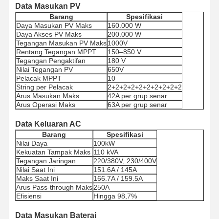
Data Masukan PV
Barang
Spesifikasi
Daya Masukan PV Maks
160.000 W
Daya Akses PV Maks
200.000 W
Tegangan Masukan PV Maks
1000V
Rentang Tegangan MPPT
150–850 V
Tegangan Pengaktifan
180 V
Nilai Tegangan PV
650V
Pelacak MPPT
10
String per Pelacak
2+2+2+2+2+2+2+2+2+2
Arus Masukan Maks
42A per grup senar
Arus Operasi Maks
63A per grup senar
Data Keluaran AC
Barang
Spesifikasi
Nilai Daya
100kW
Kekuatan Tampak Maks
110 kVA
Tegangan Jaringan
220/380V, 230/400V
Nilai Saat Ini
151.6A / 145A
Maks Saat Ini
166.7A / 159.5A
Arus Pass-through Maks
250A
Rumah
Produk
Tentang Kita
Wisata
Efisiensi
Hingga 98,7%
Pabrik
Data Masukan Baterai