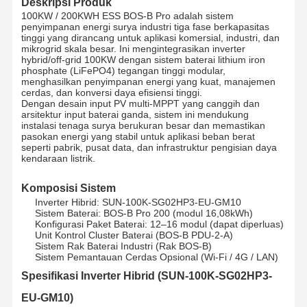
Deskripsi Produk
100KW / 200KWH ESS BOS-B Pro adalah sistem
penyimpanan energi surya industri tiga fase berkapasitas
tinggi yang dirancang untuk aplikasi komersial, industri, dan
mikrogrid skala besar. Ini mengintegrasikan inverter
hybrid/off-grid 100KW dengan sistem baterai lithium iron
phosphate (LiFePO4) tegangan tinggi modular,
menghasilkan penyimpanan energi yang kuat, manajemen
cerdas, dan konversi daya efisiensi tinggi.
Dengan desain input PV multi-MPPT yang canggih dan
arsitektur input baterai ganda, sistem ini mendukung
instalasi tenaga surya berukuran besar dan memastikan
pasokan energi yang stabil untuk aplikasi beban berat
seperti pabrik, pusat data, dan infrastruktur pengisian daya
kendaraan listrik.
Komposisi Sistem
Inverter Hibrid: SUN-100K-SG02HP3-EU-GM10
Sistem Baterai: BOS-B Pro 200 (modul 16,08kWh)
Konfigurasi Paket Baterai: 12–16 modul (dapat diperluas)
Unit Kontrol Cluster Baterai (BOS-B PDU-2-A)
Sistem Rak Baterai Industri (Rak BOS-B)
Sistem Pemantauan Cerdas Opsional (Wi-Fi / 4G / LAN)
Spesifikasi Inverter Hibrid (SUN-100K-SG02HP3-
EU-GM10)