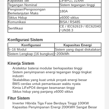
Kapasitas Sel
LiFePO₄ 314Ah
Tegangan Nominal
Sistem tegangan tinggi
Pengisian/Pengosongan
180A
Berkelanjutan Maks
Siklus Hidup
≥6000 siklus
Komunikasi
BISA / RS485
CE / IEC62619 / IEC62040
Sertifikasi
/ UN38.3
Konfigurasi Sistem
Konfigurasi
Kapasitas Energi
5–16 Modul
Sistem yang dapat diskalakan
Sistem Lengkap (16 bungkus)
~200kWh
Kinerja Sistem
Arsitektur baterai modular berkapasitas tinggi
Sistem penyimpanan energi tegangan tinggi tingkat
industri
Skalabilitas yang kuat untuk proyek energi besar
BMS cerdas untuk pemantauan waktu nyata
Kimia LiFePO4 dengan keamanan tinggi
Siklus hidup yang panjang ≥6000 siklus
Fitur Sistem
Inverter Hibrida Tiga Fase Berdaya Tinggi 100KW
Kapasitas Penyimpanan Energi 200KWH Sangat Besar