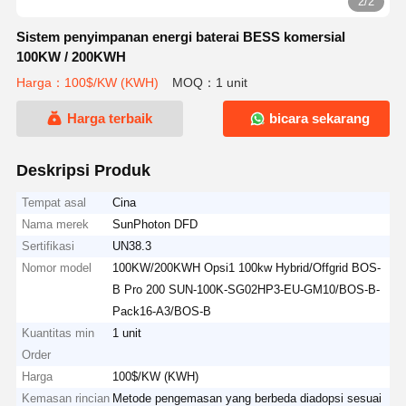
2/2
Sistem penyimpanan energi baterai BESS komersial
100KW / 200KWH
Harga：100$/KW (KWH)
MOQ：1 unit
Harga terbaik
bicara sekarang
Deskripsi Produk
Tempat asal
Cina
Nama merek
SunPhoton DFD
Sertifikasi
UN38.3
Nomor model
100KW/200KWH Opsi1 100kw Hybrid/Offgrid BOS-
B Pro 200 SUN-100K-SG02HP3-EU-GM10/BOS-B-
Pack16-A3/BOS-B
Kuantitas min
1 unit
Order
Harga
100$/KW (KWH)
Kemasan rincian
Metode pengemasan yang berbeda diadopsi sesuai