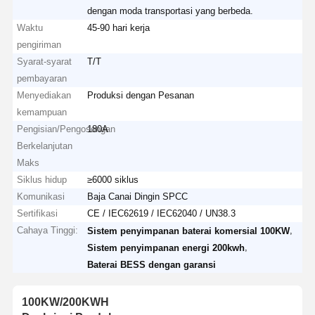
dengan moda transportasi yang berbeda.
Waktu
45-90 hari kerja
pengiriman
Syarat-syarat
T/T
pembayaran
Menyediakan
Produksi dengan Pesanan
kemampuan
Pengisian/Pengosongan
180A
Berkelanjutan
Maks
Siklus hidup
≥6000 siklus
Komunikasi
Baja Canai Dingin SPCC
Sertifikasi
CE / IEC62619 / IEC62040 / UN38.3
Cahaya Tinggi:
,
Sistem penyimpanan baterai komersial 100KW
,
Sistem penyimpanan energi 200kwh
Baterai BESS dengan garansi
100KW/200KWH