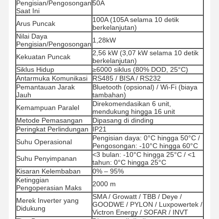
Pengisian/Pengosongan
50A
Saat Ini
100A (105A selama 10 detik
Arus Puncak
berkelanjutan)
Nilai Daya
1,28kW
Pengisian/Pengosongan
2,56 kW (3,07 kW selama 10 detik
Kekuatan Puncak
berkelanjutan)
Siklus Hidup
≥6000 siklus (80% DOD, 25°C)
Antarmuka Komunikasi
RS485 / BISA / RS232
Pemantauan Jarak
Bluetooth (opsional) / Wi-Fi (biaya
Jauh
tambahan)
Direkomendasikan 6 unit,
Kemampuan Paralel
mendukung hingga 16 unit
Metode Pemasangan
Dipasang di dinding
Peringkat Perlindungan
IP21
Pengisian daya: 0°C hingga 50°C /
Suhu Operasional
Pengosongan: -10°C hingga 60°C
<3 bulan: -10°C hingga 25°C / <1
Suhu Penyimpanan
tahun: 0°C hingga 25°C
Kisaran Kelembaban
0% – 95%
Ketinggian
2000 m
Pengoperasian Maks
Rumah
Produk
Tentang Kita
Wisata
SMA / Growatt / TBB / Deye /
Pabrik
Merek Inverter yang
GOODWE / PYLON / Luxpowertek /
Didukung
Victron Energy / SOFAR / INVT