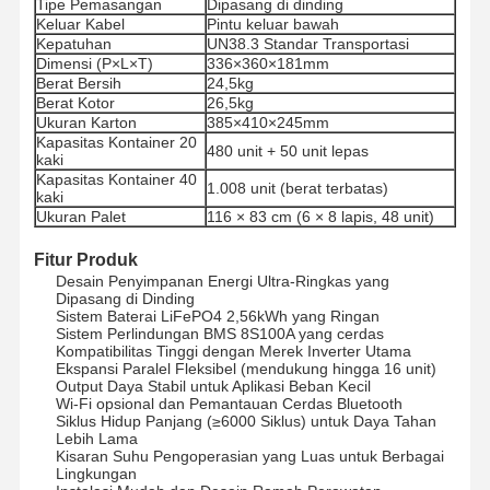
Tipe Pemasangan
Dipasang di dinding
Keluar Kabel
Pintu keluar bawah
Kepatuhan
UN38.3 Standar Transportasi
Dimensi (P×L×T)
336×360×181mm
Kontrol
Hubungi
Bicara
Berat Bersih
24,5kg
Kualitas
Kami
Sekarang
Berat Kotor
26,5kg
Ukuran Karton
385×410×245mm
Kapasitas Kontainer 20
480 unit + 50 unit lepas
Sistem Tenaga Surya Pv
kaki
Kapasitas Kontainer 40
1.008 unit (berat terbatas)
kaki
Pembangkit Tenaga Surya Portabel
Ukuran Palet
116 × 83 cm (6 × 8 lapis, 48 ​​unit)
Sistem Penyimpanan Energi
Fitur Produk
Desain Penyimpanan Energi Ultra-Ringkas yang
Pompa Panas PVT
Dipasang di Dinding
Sistem Baterai LiFePO4 2,56kWh yang Ringan
Sistem Perlindungan BMS 8S100A yang cerdas
Penawaran Panas
Kompatibilitas Tinggi dengan Merek Inverter Utama
Ekspansi Paralel Fleksibel (mendukung hingga 16 unit)
Output Daya Stabil untuk Aplikasi Beban Kecil
Peralatan Rumah Tangga
Wi-Fi opsional dan Pemantauan Cerdas Bluetooth
Siklus Hidup Panjang (≥6000 Siklus) untuk Daya Tahan
Lampu Dekorasi
Lebih Lama
Kisaran Suhu Pengoperasian yang Luas untuk Berbagai
Lingkungan
Sistem Energi Terbarukan