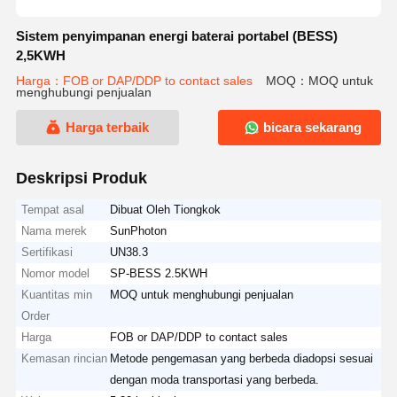
Sistem penyimpanan energi baterai portabel (BESS)
2,5KWH
Harga：FOB or DAP/DDP to contact sales
MOQ：MOQ untuk
menghubungi penjualan
Harga terbaik
bicara sekarang
Deskripsi Produk
Tempat asal
Dibuat Oleh Tiongkok
Nama merek
SunPhoton
Sertifikasi
UN38.3
Nomor model
SP-BESS 2.5KWH
Kuantitas min
MOQ untuk menghubungi penjualan
Order
Harga
FOB or DAP/DDP to contact sales
Kemasan rincian
Metode pengemasan yang berbeda diadopsi sesuai
dengan moda transportasi yang berbeda.