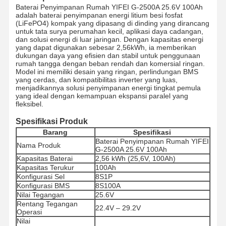
Baterai Penyimpanan Rumah YIFEI G-2500A 25.6V 100Ah
adalah baterai penyimpanan energi litium besi fosfat
(LiFePO4) kompak yang dipasang di dinding yang dirancang
untuk tata surya perumahan kecil, aplikasi daya cadangan,
dan solusi energi di luar jaringan. Dengan kapasitas energi
yang dapat digunakan sebesar 2,56kWh, ia memberikan
dukungan daya yang efisien dan stabil untuk penggunaan
rumah tangga dengan beban rendah dan komersial ringan.
Model ini memiliki desain yang ringan, perlindungan BMS
yang cerdas, dan kompatibilitas inverter yang luas,
menjadikannya solusi penyimpanan energi tingkat pemula
yang ideal dengan kemampuan ekspansi paralel yang
fleksibel.
Spesifikasi Produk
Barang
Spesifikasi
Baterai Penyimpanan Rumah YIFEI
Nama Produk
G-2500A 25.6V 100Ah
Kapasitas Baterai
2,56 kWh (25,6V, 100Ah)
Kapasitas Terukur
100Ah
Konfigurasi Sel
8S1P
Konfigurasi BMS
8S100A
Nilai Tegangan
25.6V
Rentang Tegangan
22.4V – 29.2V
Operasi
Nilai