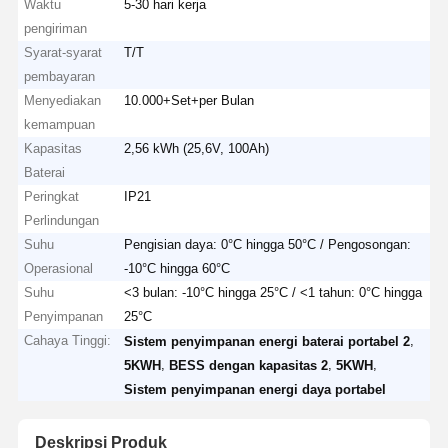
Waktu
5-30 hari kerja
pengiriman
Syarat-syarat
T/T
pembayaran
Menyediakan
10.000+Set+per Bulan
kemampuan
Kapasitas
2,56 kWh (25,6V, 100Ah)
Baterai
Peringkat
IP21
Perlindungan
Suhu
Pengisian daya: 0°C hingga 50°C / Pengosongan:
Operasional
-10°C hingga 60°C
Suhu
<3 bulan: -10°C hingga 25°C / <1 tahun: 0°C hingga
Penyimpanan
25°C
Cahaya Tinggi:
,
Sistem penyimpanan energi baterai portabel 2
,
,
,
5KWH
BESS dengan kapasitas 2
5KWH
Sistem penyimpanan energi daya portabel
Deskripsi Produk