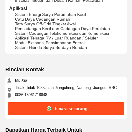
Instalasi Mudah dan Desain Ramah Perawatan
Aplikasi
Sistem Manajemen Energi Rumah
Sistem Energi Surya Perumahan Kecil
Catu Daya Cadangan Rumah
Sistem Tenaga Surya Perumahan
Tata Surya Off-Grid Tingkat Awal
Pencadangan Kecil dan Cadangan Daya Peralatan
Sistem Cadangan Telekomunikasi dan Komunikasi
sistem tenaga surya komersial
Aplikasi Tenaga RV / Luar Ruangan / Seluler
Modul Ekspansi Penyimpanan Energi
sistem tenaga surya industri
Sistem Hibrida Surya Berdaya Rendah
Sistem Tenaga Surya
Rincian Kontak
Panel Surya dan Inverter
Mr. Xia
Berbagi Bank Daya
Tidak, tidak.1088Jalan Jiangcheng, Nantong, Jiangsu, RRC
0086-15961718848
Lampu Jalan Terbuat dari Tenaga Surya
Pompa Air Panel Surya
bicara sekarang
Sistem Kontainer Surya
Dapatkan Harga Terbaik Untuk